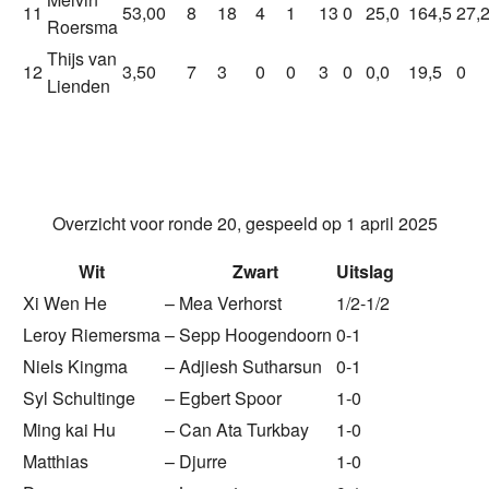
11
53,00
8
18
4
1
13
0
25,0
164,5
27,
Roersma
Thijs van
12
3,50
7
3
0
0
3
0
0,0
19,5
0
Lienden
Overzicht voor ronde 20, gespeeld op 1 april 2025
Wit
Zwart
Uitslag
Xi Wen He
–
Mea Verhorst
1/2-1/2
Leroy Riemersma
–
Sepp Hoogendoorn
0-1
Niels Kingma
–
Adjiesh Sutharsun
0-1
Syl Schultinge
–
Egbert Spoor
1-0
Ming kai Hu
–
Can Ata Turkbay
1-0
Matthias
–
Djurre
1-0