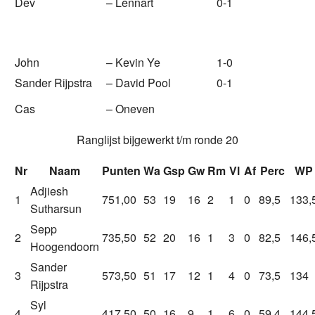
Dev
–
Lennart
0-1
John
–
Kevin Ye
1-0
Sander Rijpstra
–
David Pool
0-1
Cas
–
Oneven
Ranglijst bijgewerkt t/m ronde 20
Nr
Naam
Punten
Wa
Gsp
Gw
Rm
Vl
Af
Perc
WP
Adjiesh
1
751,00
53
19
16
2
1
0
89,5
133,
Sutharsun
Sepp
2
735,50
52
20
16
1
3
0
82,5
146,
Hoogendoorn
Sander
3
573,50
51
17
12
1
4
0
73,5
134
Rijpstra
Syl
4
417,50
50
16
9
1
6
0
59,4
144,