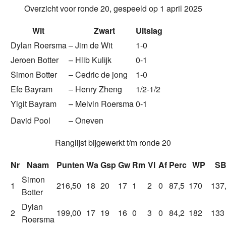
Overzicht voor ronde 20, gespeeld op 1 april 2025
Wit
Zwart
Uitslag
Dylan Roersma
–
Jim de Wit
1-0
Jeroen Botter
–
Hlib Kulijk
0-1
Simon Botter
–
Cedric de jong
1-0
Efe Bayram
–
Henry Zheng
1/2-1/2
Yigit Bayram
–
Melvin Roersma
0-1
David Pool
–
Oneven
Ranglijst bijgewerkt t/m ronde 20
Nr
Naam
Punten
Wa
Gsp
Gw
Rm
Vl
Af
Perc
WP
S
Simon
1
216,50
18
20
17
1
2
0
87,5
170
137
Botter
Dylan
2
199,00
17
19
16
0
3
0
84,2
182
133
Roersma