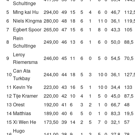
Schultinge
5
Ming kai Hu
294,00
49
15
5
4
6
0
46,7
112,
6
Niels Kingma
280,00
48
18
6
1
11
0
36,1
119,
7
Egbert Spoor
265,00
47
15
6
1
8
0
43,3
105
Rein
8
249,00
46
13
6
1
6
0
50,0
88,5
Schultinge
Leroy
9
246,00
45
11
6
0
5
0
54,5
70,5
Riemersma
Can Ata
10
244,00
44
18
5
3
10
0
36,1
127,
Turkbay
11
Kevin Ye
223,00
43
16
5
1
10
0
34,4
133
12
Tije Kramer
220,00
42
10
4
1
5
0
45,0
87,5
13
Orest
192,00
41
6
3
2
1
0
66,7
48
14
Matthias
189,00
40
6
5
0
1
0
83,3
19,5
15
Xi Wen He
173,50
39
14
2
5
7
0
32,1
57
Hugo
16
141,00
38
9
1
3
5
0
27,8
78