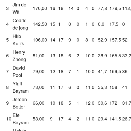
Jim de
3
170,00
16
18
14
0
4
0
77,8
179,5
112
Wit
Cedric
4
142,50
15
1
0
0
1
0
0,0
17,5
0
de jong
Hlib
5
106,00
14
17
9
0
8
0
52,9
157,5
52
Kulijk
Henry
6
81,00
13
18
6
2
10
0
38,9
165,5
33,
Zheng
David
7
79,00
12
18
7
1
10
0
41,7
159,5
36
Pool
Yigit
8
73,00
11
17
6
0
11
0
35,3
158
41
Bayram
Jeroen
9
66,00
10
18
5
1
12
0
30,6
172
31,
Botter
Efe
10
53,00
9
17
4
2
11
0
29,4
141,5
26,
Bayram
Melvin