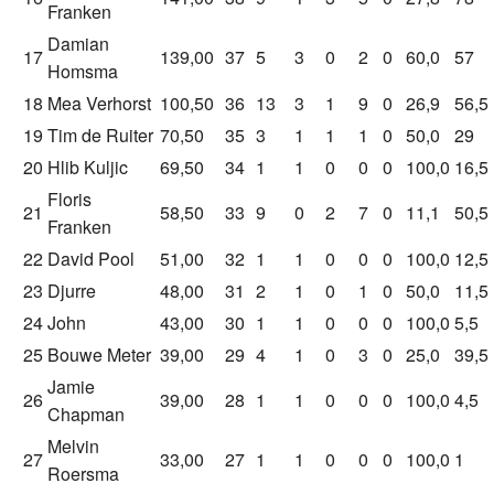
Franken
Damian
17
139,00
37
5
3
0
2
0
60,0
57
Homsma
18
Mea Verhorst
100,50
36
13
3
1
9
0
26,9
56,5
19
Tim de Ruiter
70,50
35
3
1
1
1
0
50,0
29
20
Hlib Kuljic
69,50
34
1
1
0
0
0
100,0
16,5
Floris
21
58,50
33
9
0
2
7
0
11,1
50,5
Franken
22
David Pool
51,00
32
1
1
0
0
0
100,0
12,5
23
Djurre
48,00
31
2
1
0
1
0
50,0
11,5
24
John
43,00
30
1
1
0
0
0
100,0
5,5
25
Bouwe Meter
39,00
29
4
1
0
3
0
25,0
39,5
Jamie
26
39,00
28
1
1
0
0
0
100,0
4,5
Chapman
Melvin
27
33,00
27
1
1
0
0
0
100,0
1
Roersma