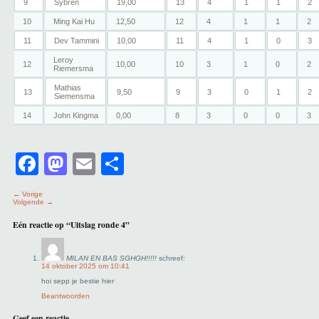
9
Sybren
19,00
13
4
1
1
2
10
Ming Kai Hu
12,50
12
4
1
1
2
11
Dev Tammini
10,00
11
4
1
0
3
Leroy
12
10,00
10
3
1
0
2
Riemersma
Mathias
13
9,50
9
3
0
1
2
Siemensma
14
John Kingma
0,00
8
3
0
0
3
Facebook
Mastodon
Email
Delen
← Vorige
Volgende →
Eén reactie op “Uitslag ronde 4”
MILAN EN BAS SGHGH!!!!!
schreef:
14 oktober 2025 om 10:41
hoi sepp je bestie hier
Beantwoorden
Geef een reactie