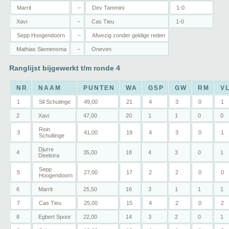
Marrit
–
Dev Tammini
1-0
Xavi
–
Cas Tieu
1-0
Sepp Hoogendoorn
–
Afwezig zonder geldige reden
Mathias Siemensma
–
Oneven
Ranglijst bijgewerkt t/m ronde 4
NR
NAAM
PUNTEN
WA
GSP
GW
RM
V
1
Sil Schutinge
49,00
21
4
3
0
1
2
Xavi
47,00
20
1
1
0
0
Rein
3
41,00
19
4
3
0
1
Schultinge
Djurre
4
35,00
18
4
3
0
1
Deelstra
Sepp
5
27,00
17
2
2
0
0
Hoogendoorn
6
Marrit
25,50
16
3
1
1
1
7
Cas Tieu
25,00
15
4
2
0
2
8
Egbert Spoor
22,00
14
3
2
0
1