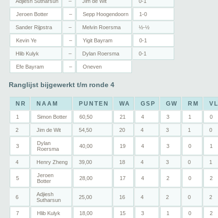
Adjiesh Sutharsun
–
Jim de Wit
0-1
Jeroen Botter
–
Sepp Hoogendoorn
1-0
Sander Rijpstra
–
Melvin Roersma
½-½
Kevin Ye
–
Yigit Bayram
0-1
Hlib Kulyk
–
Dylan Roersma
0-1
Efe Bayram
–
Oneven
Ranglijst bijgewerkt t/m ronde 4
NR
NAAM
PUNTEN
WA
GSP
GW
RM
V
1
Simon Botter
60,50
21
4
3
1
0
2
Jim de Wit
54,50
20
4
3
1
0
Dylan
3
40,00
19
4
3
0
1
Roersma
4
Henry Zheng
39,00
18
4
3
0
1
Jeroen
5
28,00
17
4
2
0
2
Botter
Adjiesh
6
25,00
16
4
2
0
2
Sutharsun
7
Hlib Kulyk
18,00
15
3
1
0
2