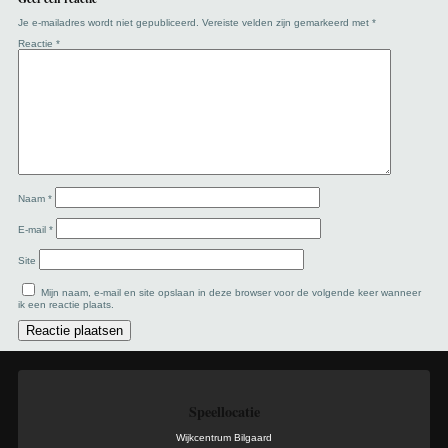
Je e-mailadres wordt niet gepubliceerd.
Vereiste velden zijn gemarkeerd met
*
Reactie
*
Naam
*
E-mail
*
Site
Mijn naam, e-mail en site opslaan in deze browser voor de volgende keer wanneer
ik een reactie plaats.
Speellocatie
Wijkcentrum Bilgaard