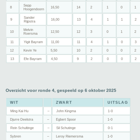
Sepp
8
16,50
14
2
1
0
1
Hoogendoorn
Sander
9
16,00
13
4
1
1
2
Rijpstra
Melvin
10
12,50
12
3
0
1
2
Roersma
11
Yigit Bayram
11,00
11
4
1
0
3
12
Kevin Ye
5,50
10
2
0
0
2
13
Efe Bayram
4,50
9
2
0
0
2
Overzicht voor ronde 4, gespeeld op 6 oktober 2025
WIT
ZWART
UITSLAG
Ming Kai Hu
–
John Kingma
1-0
Djurre Deelstra
–
Egbert Spoor
1-0
Rein Schultinge
–
Sil Schutinge
0-1
Sybren
–
Leroy Riemersma
1-0